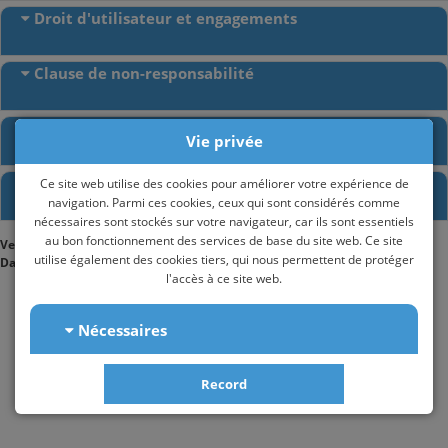
Droit d'utilisateur et engagements
Clause de non-responsabilité
Mineurs
Vie privée
Comment pouvez-vous nous contacter ?
Ce site web utilise des cookies pour améliorer votre expérience de
navigation. Parmi ces cookies, ceux qui sont considérés comme
nécessaires sont stockés sur votre navigateur, car ils sont essentiels
au bon fonctionnement des services de base du site web. Ce site
Version en vigueur
:
Dedalus - Mentions légales - v.1.1
utilise également des cookies tiers, qui nous permettent de protéger
Date de la dernière mise à jour
:
15/02/2022
l'accès à ce site web.
Nécessaires